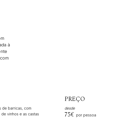
om
ada à
ente
 com
PREÇO
s de barricas, com
desde
75€
 de vinhos e as castas
por pessoa