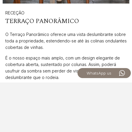
RECEÇÃO
TERRAÇO PANORÂMICO
O Terraço Panorâmico oferece uma vista deslumbrante sobre
toda a propriedade, estendendo-se até às colinas ondulantes
cobertas de vinhas.
É o nosso espaço mais amplo, com um design elegante de
cobertura aberta, sustentado por colunas. Assim, poderá
usufruir da sombra sem perder de vista a paisagem
WhatsApp us
deslumbrante que o rodeia.
O terraço acomoda confortavelmente até 120 convidados,
com espaço de sobra para uma banda ao vivo ou DJ — e
muito espaço para que todos possam dançar noite dentro
sob o céu estrelado do Algarve.